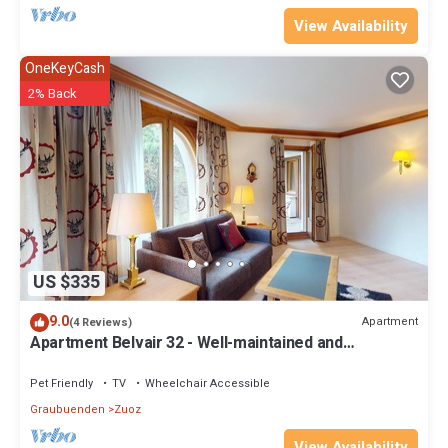
View Availability
OneKeyCash
2% Back
US $335
9.0
Apartment
(4 Reviews)
Apartment Belvair 32 - Well-maintained and
renovated 2.5-Room Apartment
Pet Friendly
TV
Wheelchair Accessible
Graubuenden
Zuoz
View Availability