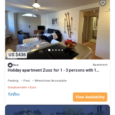
US $436
Apartment
New
Holiday apartment Zuoz for 1 - 3 persons with 1
bedroom - Holiday apartment
Parking
Pool
Wheelchair Accessible
Graubuenden
Zuoz
View Availability