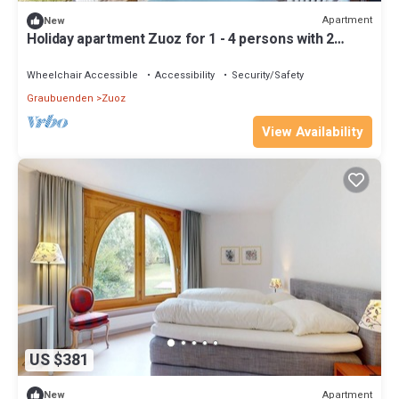
Apartment
New
Holiday apartment Zuoz for 1 - 4 persons with 2
bedrooms - Holiday apartment
Wheelchair Accessible
Accessibility
Security/Safety
Graubuenden
Zuoz
View Availability
US $381
Apartment
New