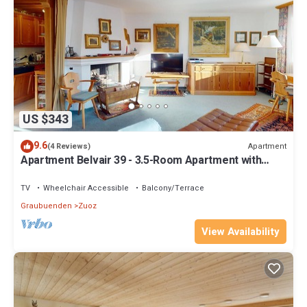
US $343
9.6
Apartment
(4 Reviews)
Apartment Belvair 39 - 3.5-Room Apartment with
Balcony in Zuoz
TV
Wheelchair Accessible
Balcony/Terrace
Graubuenden
Zuoz
View Availability