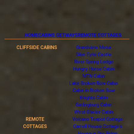
HOME
CABINS GETWAYS
REMOTE COTTAGES
CLIFFSIDE CABINS
Grandview Mesa
Glen Eyrie Castle
River Spring Lodge
Hungry Horse Cabin
MTN Cabin
Lake Broken Bow Cabin
Cabin in Broken Bow
Knights Cabin
Gatlingburg Cabin
West Glacier Cabin
REMOTE
Volcano Teapot Cottage
COTTAGES
Carroll House Cottages
House in Dry Ridge