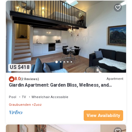
US $418
8.0
Apartment
(2 Reviews)
Giardin Apartment: Garden Bliss, Wellness, and
Historic Elegance
Pool
TV
Wheelchair Accessible
Graubuenden
Zuoz
View Availability