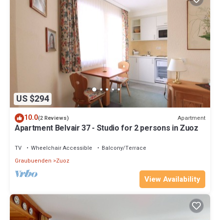
US $294
10.0
Apartment
(2 Reviews)
Apartment Belvair 37 - Studio for 2 persons in Zuoz
TV
Wheelchair Accessible
Balcony/Terrace
Graubuenden
Zuoz
View Availability