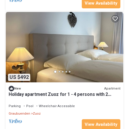
View Availability
US $492
Apartment
New
Holiday apartment Zuoz for 1 - 4 persons with 2
bedrooms - Holiday apartment
Parking
Pool
Wheelchair Accessible
Graubuenden
Zuoz
View Availability