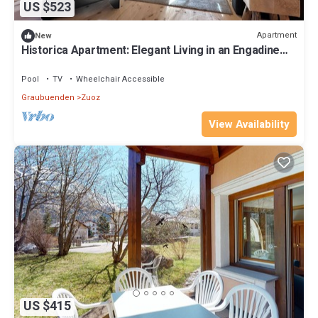
US $523
Apartment
New
Historica Apartment: Elegant Living in an Engadine
House
Pool
TV
Wheelchair Accessible
Graubuenden
Zuoz
View Availability
US $415