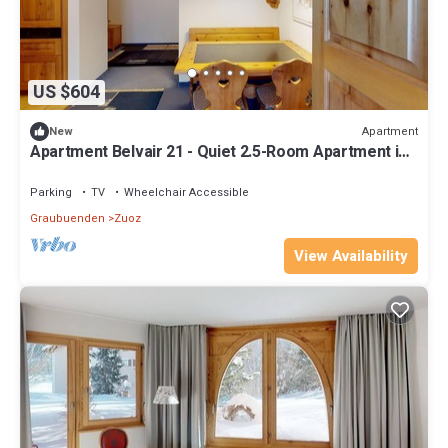
US $604
Apartment
New
Apartment Belvair 21 - Quiet 2.5-Room Apartment in
Zuoz
Parking
TV
Wheelchair Accessible
Graubuenden
Zuoz
View Availability