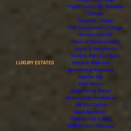
Puget Sound Chic Romantic
Cottage
Flagstaff Cottage
The Shopkeeper's Cottage
House in Kerrville
House in Fredericksburg
House in Bartonsville
Bourbon Barrel Cottages
LUXURY ESTATES
House in Waikoloa
Apartment in Kaanapali
Kapalua Bay
KBM Resort
Apartment in Wailea
Apartment in Honokahua
Vail Ritz Carlton
Napili Apartment
Platinum Vail Solaris
KBM Resorts Spacious