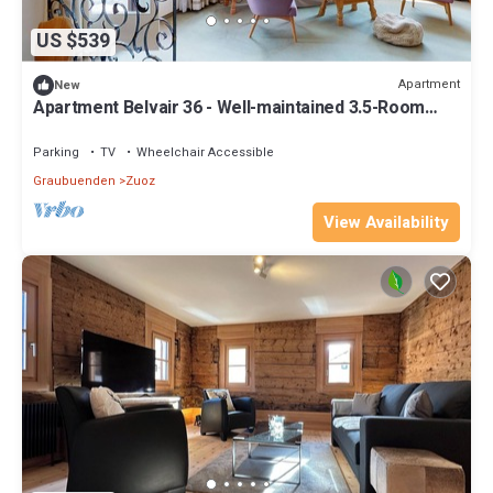
US $539
Apartment
New
Apartment Belvair 36 - Well-maintained 3.5-Room
Apartment with South Balcony
Parking
TV
Wheelchair Accessible
Graubuenden
Zuoz
View Availability