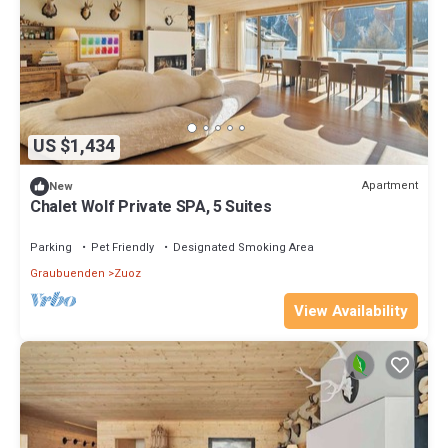
US $1,434
Apartment
New
Chalet Wolf Private SPA, 5 Suites
Parking
Pet Friendly
Designated Smoking Area
Graubuenden
Zuoz
View Availability