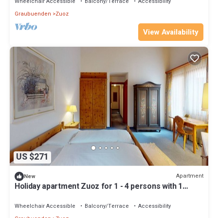
Wheelchair Accessible
Balcony/Terrace
Accessibility
Graubuenden
Zuoz
View Availability
US $271
Apartment
New
Holiday apartment Zuoz for 1 - 4 persons with 1
bedroom - Holiday apartment
Wheelchair Accessible
Balcony/Terrace
Accessibility