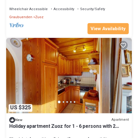
bedroom - Holiday apartment
Wheelchair Accessible
Accessibility
Security/Safety
Graubuenden
Zuoz
View Availability
US $325
Apartment
New
Holiday apartment Zuoz for 1 - 6 persons with 2
bedrooms - Holiday apartment