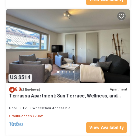
US $514
8.0
Apartment
(2 Reviews)
Terrassa Apartment: Sun Terrace, Wellness, and
Alpine Charm
Pool
TV
Wheelchair Accessible
Graubuenden
Zuoz
View Availability