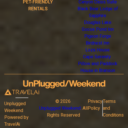
PET-FRIENDLY
Canyon Oasis Suite
RENTALS
Black Bear Lodge of
Sapphire
Douglas Lake
Goose Pond Inn
Pigeon Forge
Birdnest Inn
Loza House
Cape Serenity
Pillow and Paddock
House in Branson
©
2026
Privacy
Terms
Unplugged
Unplugged Weekend
. All
Policy
and
Weekend
Rights Reserved
Conditions
Powered by
TravelAi