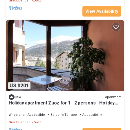
Graubuenden
Zuoz
View Availability
US $201
Apartment
New
Holiday apartment Zuoz for 1 - 2 persons - Holiday
apartment
Wheelchair Accessible
Balcony/Terrace
Accessibility
Graubuenden
Zuoz